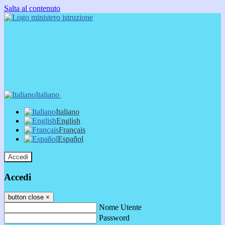
Salta al contenuto
Italiano
Italiano
English
Français
Español
Accedi
Accedi
button close
×
Nome Utente
Password