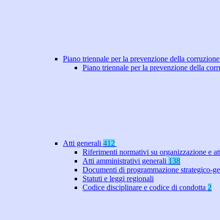
Piano triennale per la prevenzione della corruzione
Piano triennale per la prevenzione della co
Atti generali
412
Riferimenti normativi su organizzazione e at
Atti amministrativi generali
138
Documenti di programmazione strategico-ge
Statuti e leggi regionali
Codice disciplinare e codice di condotta
2