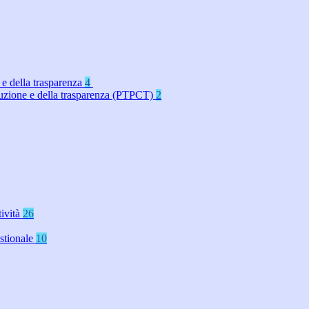
 e della trasparenza
4
rruzione e della trasparenza (PTPCT)
2
tività
26
stionale
10