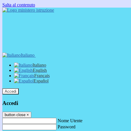
Salta al contenuto
Italiano
Italiano
English
Français
Español
Accedi
Accedi
button close
×
Nome Utente
Password