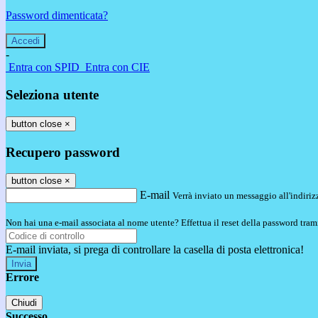
Password dimenticata?
-
Entra con SPID
Entra con CIE
Seleziona utente
button close
×
Recupero password
button close
×
E-mail
Verrà inviato un messaggio all'indirizz
Non hai una e-mail associata al nome utente? Effettua il reset della password tram
E-mail inviata, si prega di controllare la casella di posta elettronica!
Errore
Chiudi
Successo