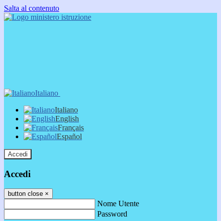
Salta al contenuto
Italiano
Italiano
English
Français
Español
Accedi
Accedi
button close
×
Nome Utente
Password