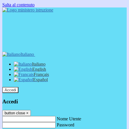
Salta al contenuto
Italiano
Italiano
English
Français
Español
Accedi
Accedi
button close
×
Nome Utente
Password