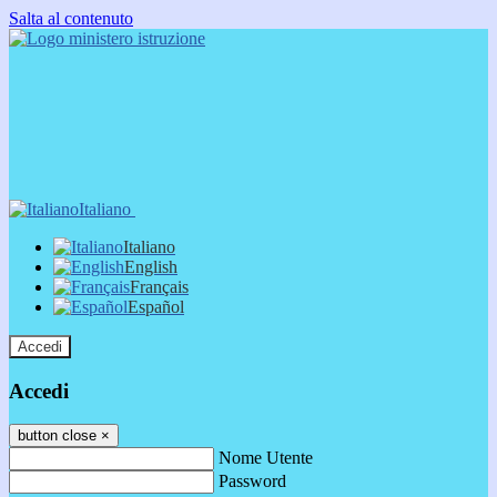
Salta al contenuto
Italiano
Italiano
English
Français
Español
Accedi
Accedi
button close
×
Nome Utente
Password