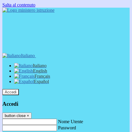
Salta al contenuto
Italiano
Italiano
English
Français
Español
Accedi
Accedi
button close
×
Nome Utente
Password