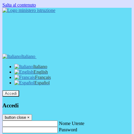
Salta al contenuto
Italiano
Italiano
English
Français
Español
Accedi
Accedi
button close
×
Nome Utente
Password