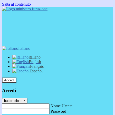
Salta al contenuto
Italiano
Italiano
English
Français
Español
Accedi
Accedi
button close
×
Nome Utente
Password