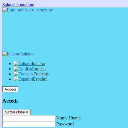
Salta al contenuto
Italiano
Italiano
English
Français
Español
Accedi
Accedi
button close
×
Nome Utente
Password