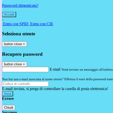
Password dimenticata?
-
Entra con SPID
Entra con CIE
Seleziona utente
button close
×
Recupero password
button close
×
E-mail
Verrà inviato un messaggio all'indirizz
Non hai una e-mail associata al nome utente? Effettua il reset della password tram
E-mail inviata, si prega di controllare la casella di posta elettronica!
Errore
Chiudi
Successo