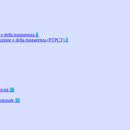
 e della trasparenza
4
rruzione e della trasparenza (PTPCT)
2
tività
26
stionale
10