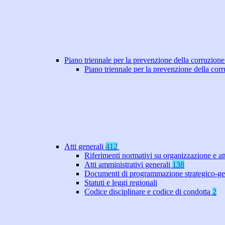
Piano triennale per la prevenzione della corruzione
Piano triennale per la prevenzione della co
Atti generali
412
Riferimenti normativi su organizzazione e at
Atti amministrativi generali
138
Documenti di programmazione strategico-ge
Statuti e leggi regionali
Codice disciplinare e codice di condotta
2