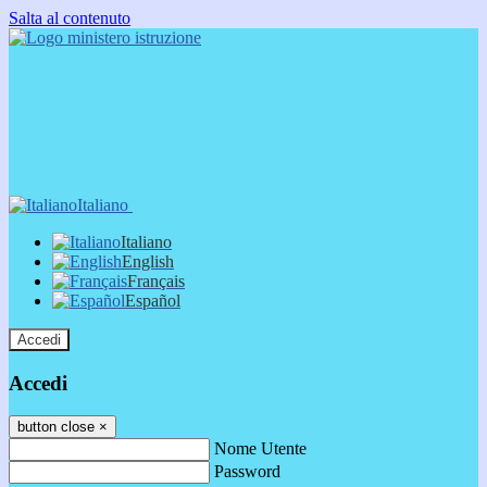
Salta al contenuto
Italiano
Italiano
English
Français
Español
Accedi
Accedi
button close
×
Nome Utente
Password