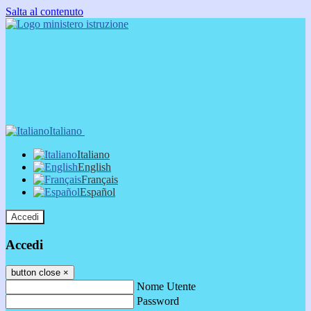
Salta al contenuto
Italiano
Italiano
English
Français
Español
Accedi
Accedi
button close
×
Nome Utente
Password