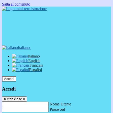
Salta al contenuto
Italiano
Italiano
English
Français
Español
Accedi
Accedi
button close
×
Nome Utente
Password