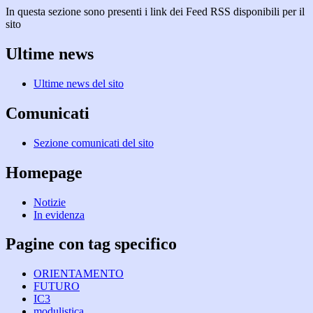
In questa sezione sono presenti i link dei Feed RSS disponibili per il
sito
Ultime news
Ultime news del sito
Comunicati
Sezione comunicati del sito
Homepage
Notizie
In evidenza
Pagine con tag specifico
ORIENTAMENTO
FUTURO
IC3
modulistica