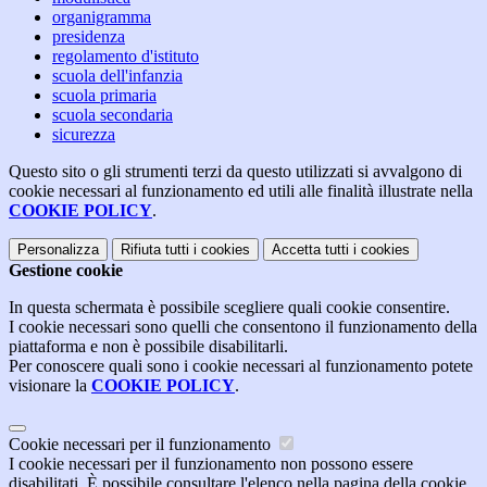
organigramma
presidenza
regolamento d'istituto
scuola dell'infanzia
scuola primaria
scuola secondaria
sicurezza
Questo sito o gli strumenti terzi da questo utilizzati si avvalgono di
cookie necessari al funzionamento ed utili alle finalità illustrate nella
COOKIE POLICY
.
Personalizza
Rifiuta tutti
i cookies
Accetta tutti
i cookies
Gestione cookie
In questa schermata è possibile scegliere quali cookie consentire.
I cookie necessari sono quelli che consentono il funzionamento della
piattaforma e non è possibile disabilitarli.
Per conoscere quali sono i cookie necessari al funzionamento potete
visionare la
COOKIE POLICY
.
Cookie necessari per il funzionamento
I cookie necessari per il funzionamento non possono essere
disabilitati. È possibile consultare l'elenco nella pagina della cookie