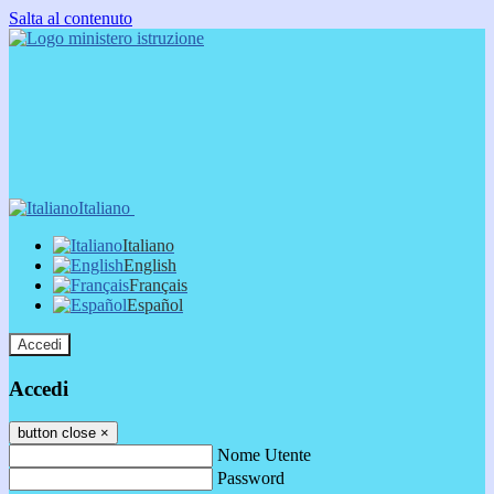
Salta al contenuto
Italiano
Italiano
English
Français
Español
Accedi
Accedi
button close
×
Nome Utente
Password