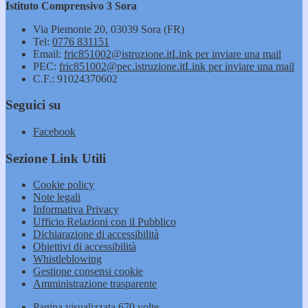
Istituto Comprensivo 3 Sora
Via Piemonte 20, 03039 Sora (FR)
Tel:
0776 831151
Email:
fric851002@istruzione.it
Link per inviare una mail
PEC:
fric851002@pec.istruzione.it
Link per inviare una mail
C.F.: 91024370602
Seguici su
Facebook
Sezione Link Utili
Cookie policy
Note legali
Informativa Privacy
Ufficio Relazioni con il Pubblico
Dichiarazione di accessibilità
Obiettivi di accessibilità
Whistleblowing
Gestione consensi cookie
Amministrazione trasparente
Pagina visualizzata
670
volte