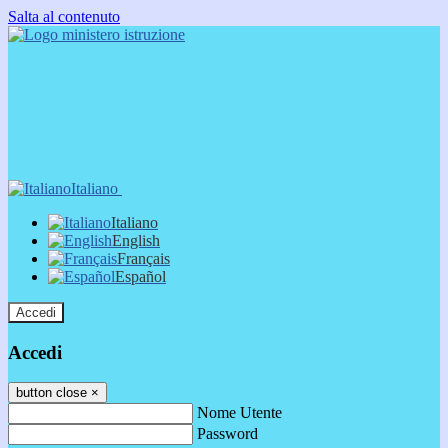
Salta al contenuto
Italiano
Italiano
English
Français
Español
Accedi
Accedi
button close
×
Nome Utente
Password