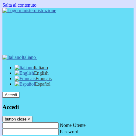
Salta al contenuto
Italiano
Italiano
English
Français
Español
Accedi
Accedi
button close
×
Nome Utente
Password