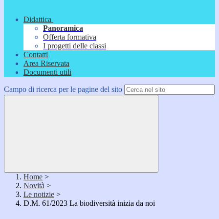
Didattica
Panoramica
Offerta formativa
I progetti delle classi
Contatti
Area Riservata
Documenti utili
Campo di ricerca per le pagine del sito
Home
>
Novità
>
Le notizie
>
D.M. 61/2023 La biodiversità inizia da noi