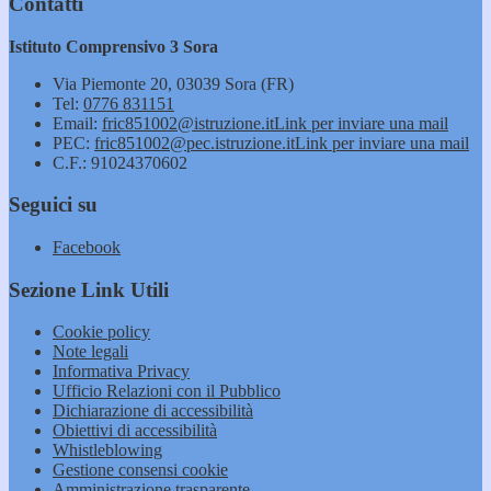
Contatti
Istituto Comprensivo 3 Sora
Via Piemonte 20, 03039 Sora (FR)
Tel:
0776 831151
Email:
fric851002@istruzione.it
Link per inviare una mail
PEC:
fric851002@pec.istruzione.it
Link per inviare una mail
C.F.: 91024370602
Seguici su
Facebook
Sezione Link Utili
Cookie policy
Note legali
Informativa Privacy
Ufficio Relazioni con il Pubblico
Dichiarazione di accessibilità
Obiettivi di accessibilità
Whistleblowing
Gestione consensi cookie
Amministrazione trasparente