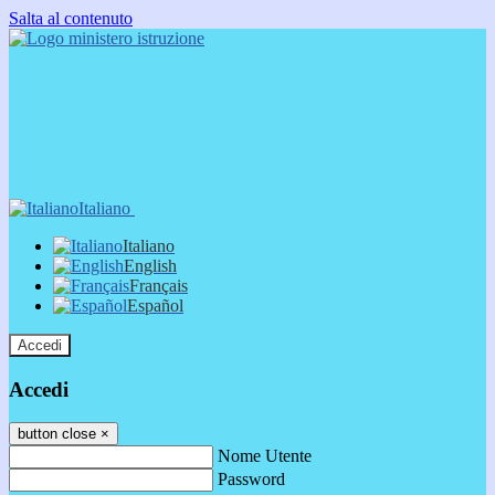
Salta al contenuto
Italiano
Italiano
English
Français
Español
Accedi
Accedi
button close
×
Nome Utente
Password