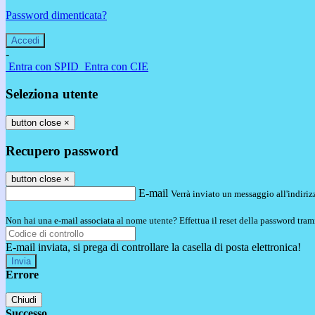
Password dimenticata?
-
Entra con SPID
Entra con CIE
Seleziona utente
button close
×
Recupero password
button close
×
E-mail
Verrà inviato un messaggio all'indirizz
Non hai una e-mail associata al nome utente? Effettua il reset della password tram
E-mail inviata, si prega di controllare la casella di posta elettronica!
Errore
Chiudi
Successo