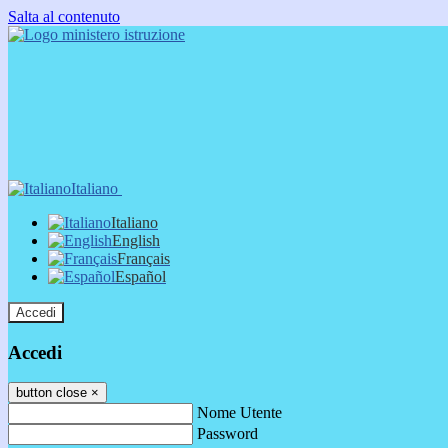
Salta al contenuto
Italiano
Italiano
English
Français
Español
Accedi
Accedi
button close
×
Nome Utente
Password