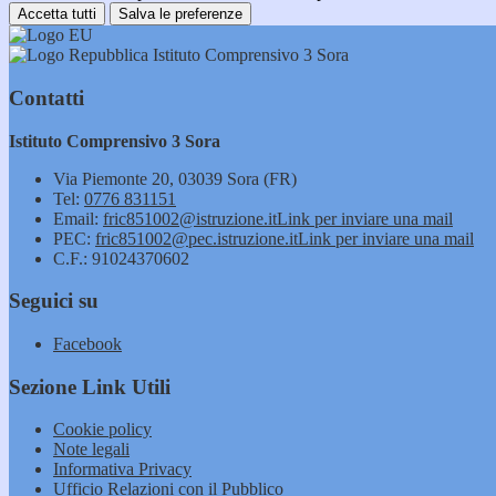
Accetta tutti
Salva le preferenze
Istituto Comprensivo 3 Sora
Contatti
Istituto Comprensivo 3 Sora
Via Piemonte 20, 03039 Sora (FR)
Tel:
0776 831151
Email:
fric851002@istruzione.it
Link per inviare una mail
PEC:
fric851002@pec.istruzione.it
Link per inviare una mail
C.F.: 91024370602
Seguici su
Facebook
Sezione Link Utili
Cookie policy
Note legali
Informativa Privacy
Ufficio Relazioni con il Pubblico