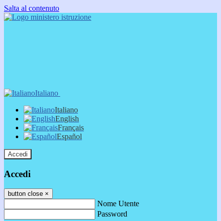
Salta al contenuto
Italiano
Italiano
English
Français
Español
Accedi
Accedi
button close
×
Nome Utente
Password