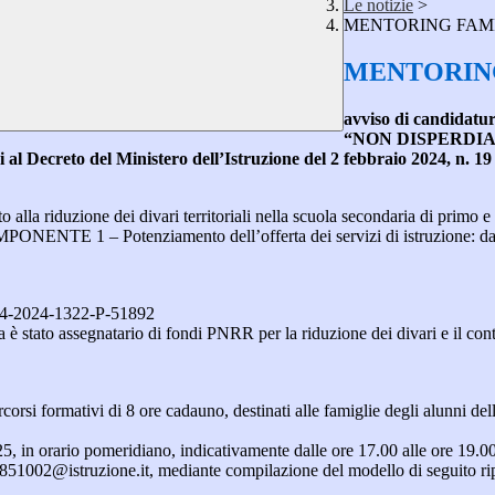
Le notizie
>
MENTORING FAM
MENTORIN
avviso di candidatu
“NON DISPERDIAMOCI
cui al Decreto del Ministero
dell’Istruzione del 2 febbraio 2024, n. 19
alla riduzione dei divari territoriali nella scuola secondaria di primo 
 Potenziamento dell’offerta dei servizi di istruzione: dagli asi
4-2024-1322-P-51892
a è stato assegnatario di fondi PNRR per la riduzione dei divari e il con
rcorsi formativi di 8 ore cadauno, destinati alle famiglie degli alunni de
25, in orario pomeridiano, indicativamente dalle ore 17.00 alle ore 19.00
ic851002@istruzione.it, mediante compilazione del modello di seguito ri