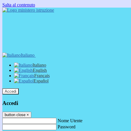
Salta al contenuto
Italiano
Italiano
English
Français
Español
Accedi
Accedi
button close
×
Nome Utente
Password