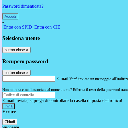
Password dimenticata?
-
Entra con SPID
Entra con CIE
Seleziona utente
button close
×
Recupero password
button close
×
E-mail
Verrà inviato un messaggio all'indirizz
Non hai una e-mail associata al nome utente? Effettua il reset della password tram
E-mail inviata, si prega di controllare la casella di posta elettronica!
Errore
Chiudi
Successo