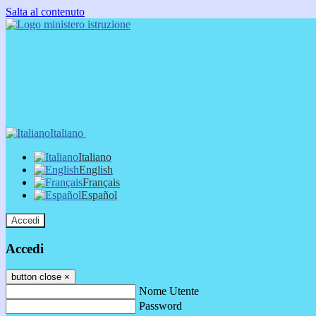
Salta al contenuto
Italiano
Italiano
English
Français
Español
Accedi
Accedi
button close
×
Nome Utente
Password