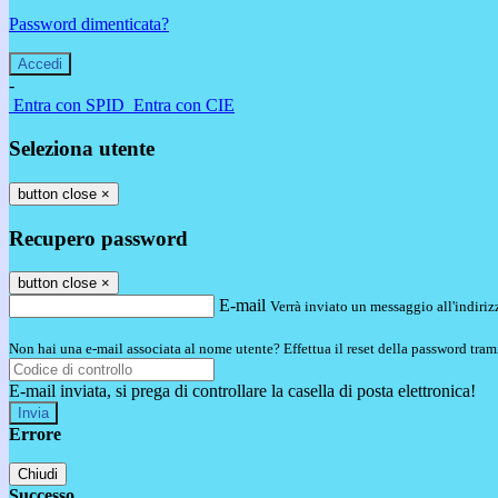
Password dimenticata?
-
Entra con SPID
Entra con CIE
Seleziona utente
button close
×
Recupero password
button close
×
E-mail
Verrà inviato un messaggio all'indirizz
Non hai una e-mail associata al nome utente? Effettua il reset della password tram
E-mail inviata, si prega di controllare la casella di posta elettronica!
Errore
Chiudi
Successo