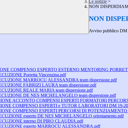
Le notizie
>
NON DISPERDIAMOC
NON DISPER
Avviso pubblico DM
UIDAZIONE COMPENSO ESPERTO ESTERNO MENTORING PORRET
CUZIONE Porretta Vincenzina.pdf
ESECUZIONE MARROCU ALESSANDRA team dispersione.pdf
ECUZIONE FABRIZI LAURA team dispersione.pdf
ECUZIONE REALE MARIA team dispersione.pdf
SECUZIONE DE NES MICHELANGELO team dispersione.pdf
UIDAZIONE ACCONTO COMPENSI ESPERTI FORMATORI PERCOR
DAZIONE COMPENSO ESPERTI e TUTOR LABORATORI DM 19-202
IDAZIONE COMPENSO ESPERTI PERCORSI DI POTENZIAMENTO D
SECUZIONE esperto DE NES MICHELANGELO orientamento.pdf
SECUZIONE interno DI PIRO CLAUDIA.pdf
 ESECUZIONE esperto MARROCU ALESSANDRA.pdf