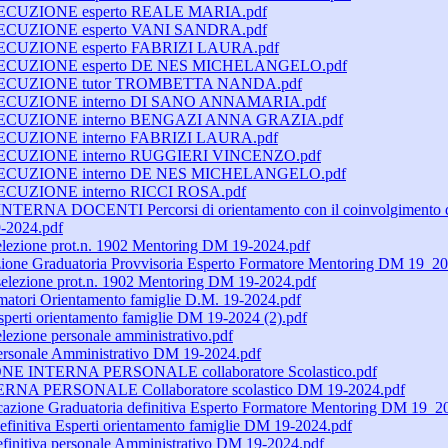
SECUZIONE esperto REALE MARIA.pdf
SECUZIONE esperto VANI SANDRA.pdf
SECUZIONE esperto FABRIZI LAURA.pdf
ESECUZIONE esperto DE NES MICHELANGELO.pdf
 ESECUZIONE tutor TROMBETTA NANDA.pdf
ESECUZIONE interno DI SANO ANNAMARIA.pdf
ESECUZIONE interno BENGAZI ANNA GRAZIA.pdf
SECUZIONE interno FABRIZI LAURA.pdf
ESECUZIONE interno RUGGIERI VINCENZO.pdf
ESECUZIONE interno DE NES MICHELANGELO.pdf
ECUZIONE interno RICCI ROSA.pdf
NA DOCENTI Percorsi di orientamento con il coinvolgimento di fa
9-2024.pdf
selezione prot.n. 1902 Mentoring DM 19-2024.pdf
azione Graduatoria Provvisoria Esperto Formatore Mentoring DM 19_2
i selezione prot.n. 1902 Mentoring DM 19-2024.pdf
rmatori Orientamento famiglie D.M. 19-2024.pdf
sperti orientamento famiglie DM 19-2024 (2).pdf
elezione personale amministrativo.pdf
personale Amministrativo DM 19-2024.pdf
ONE INTERNA PERSONALE collaboratore Scolastico.pdf
ERNA PERSONALE Collaboratore scolastico DM 19-2024.pdf
icazione Graduatoria definitiva Esperto Formatore Mentoring DM 19_2
efinitiva Esperti orientamento famiglie DM 19-2024.pdf
efinitiva personale Amministrativo DM 19-2024.pdf