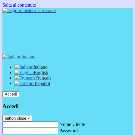
Salta al contenuto
Italiano
Italiano
English
Français
Español
Accedi
Accedi
button close
×
Nome Utente
Password