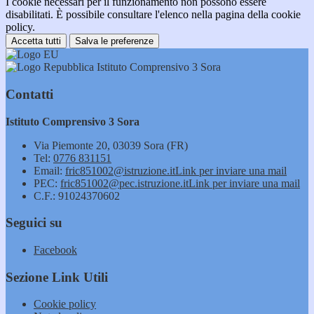
I cookie necessari per il funzionamento non possono essere
disabilitati. È possibile consultare l'elenco nella pagina della cookie
policy.
Accetta tutti
Salva le preferenze
Istituto Comprensivo 3 Sora
Contatti
Istituto Comprensivo 3 Sora
Via Piemonte 20, 03039 Sora (FR)
Tel:
0776 831151
Email:
fric851002@istruzione.it
Link per inviare una mail
PEC:
fric851002@pec.istruzione.it
Link per inviare una mail
C.F.: 91024370602
Seguici su
Facebook
Sezione Link Utili
Cookie policy