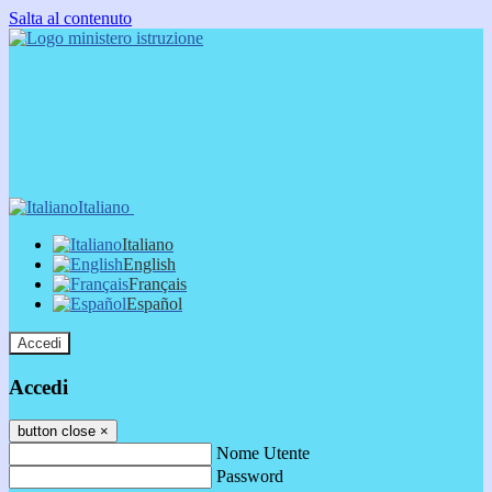
Salta al contenuto
Italiano
Italiano
English
Français
Español
Accedi
Accedi
button close
×
Nome Utente
Password