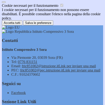
Cookie necessari per il funzionamento
I cookie necessari per il funzionamento non possono essere
disabilitati. È possibile consultare l'elenco nella pagina della cookie
policy.
Accetta tutti
Salva le preferenze
Istituto Comprensivo 3 Sora
Contatti
Istituto Comprensivo 3 Sora
Via Piemonte 20, 03039 Sora (FR)
Tel:
0776 831151
Email:
fric851002@istruzione.it
Link per inviare una mail
PEC:
fric851002@pec.istruzione.it
Link per inviare una mail
C.F.: 91024370602
Seguici su
Facebook
Sezione Link Utili