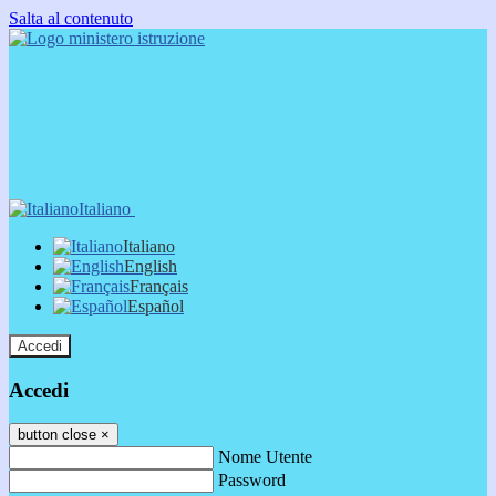
Salta al contenuto
Italiano
Italiano
English
Français
Español
Accedi
Accedi
button close
×
Nome Utente
Password