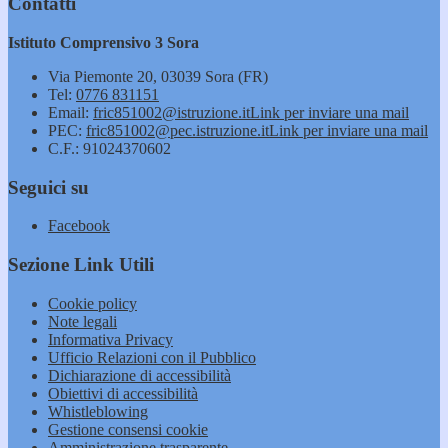
Contatti
Istituto Comprensivo 3 Sora
Via Piemonte 20, 03039 Sora (FR)
Tel:
0776 831151
Email:
fric851002@istruzione.it
Link per inviare una mail
PEC:
fric851002@pec.istruzione.it
Link per inviare una mail
C.F.: 91024370602
Seguici su
Facebook
Sezione Link Utili
Cookie policy
Note legali
Informativa Privacy
Ufficio Relazioni con il Pubblico
Dichiarazione di accessibilità
Obiettivi di accessibilità
Whistleblowing
Gestione consensi cookie
Amministrazione trasparente