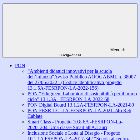
Menu di
navigazione
PON
“Ambienti didattici innovativi per la scuola
dell’infanzia”Avviso Pubblico AOOGABMI. n. 38007
del 27/05/2022 - (Codice Identificativo progetto
13.1.5A-FESRPON-LA-2022-156)
PON "Edugreen: Laboratori di sostenibilità per il primo
ciclo" 13.1.3A - FESRPON-LA-2022-68
PON Digital Board 13.1.2A-FESRPON-LA-2021-89
PON FESR 13.1.1A-FESRPON-LA-2021-246 Reti
Cablate
Smart Class - Progetto 10.8.6A -FESRPON-La-
2020_204 -Una classe Smart all'A.Lauri
Inclusione Sociale e Lotta al Disagio - Progetto
10.1.1A FSEPON-LA-2017-342 "Scuola al centro-