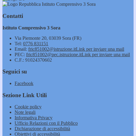
Istituto Comprensivo 3 Sora
Contatti
Istituto Comprensivo 3 Sora
Via Piemonte 20, 03039 Sora (FR)
Tel:
0776 831151
Email:
fric851002@istruzione.it
Link per inviare una mail
PEC:
fric851002@pec.istruzione.it
Link per inviare una mail
C.F.: 91024370602
Seguici su
Facebook
Sezione Link Utili
Cookie policy
Note legali
Informativa Privacy
Ufficio Relazioni con il Pubblico
Dichiarazione di accessibilità
Obiettivi di accessibilità