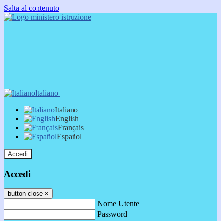
Salta al contenuto
Italiano
Italiano
English
Français
Español
Accedi
Accedi
button close
×
Nome Utente
Password