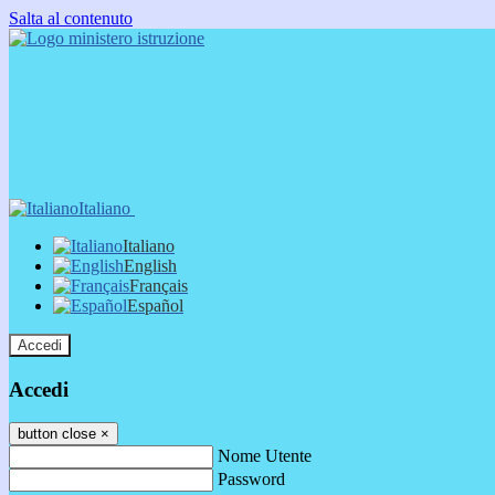
Salta al contenuto
Italiano
Italiano
English
Français
Español
Accedi
Accedi
button close
×
Nome Utente
Password