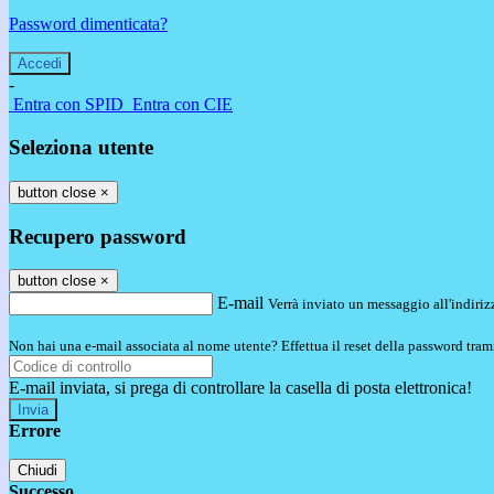
Password dimenticata?
-
Entra con SPID
Entra con CIE
Seleziona utente
button close
×
Recupero password
button close
×
E-mail
Verrà inviato un messaggio all'indirizz
Non hai una e-mail associata al nome utente? Effettua il reset della password tram
E-mail inviata, si prega di controllare la casella di posta elettronica!
Errore
Chiudi
Successo