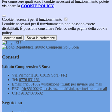
Per conoscere quali sono i cookie necessari al funzionamento potete
visionare la
COOKIE POLICY
.
Cookie necessari per il funzionamento
I cookie necessari per il funzionamento non possono essere
disabilitati. È possibile consultare l'elenco nella pagina della cookie
policy.
Accetta tutti
Salva le preferenze
Istituto Comprensivo 3 Sora
Contatti
Istituto Comprensivo 3 Sora
Via Piemonte 20, 03039 Sora (FR)
Tel:
0776 831151
Email:
fric851002@istruzione.it
Link per inviare una mail
PEC:
fric851002@pec.istruzione.it
Link per inviare una mail
C.F.: 91024370602
Seguici su