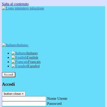
Salta al contenuto
Italiano
Italiano
English
Français
Español
Accedi
Accedi
button close
×
Nome Utente
Password