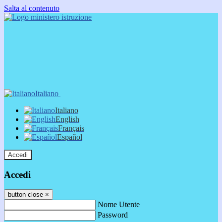
Salta al contenuto
Italiano
Italiano
English
Français
Español
Accedi
Accedi
button close
×
Nome Utente
Password