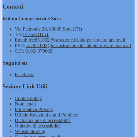
Contatti
Istituto Comprensivo 3 Sora
Via Piemonte 20, 03039 Sora (FR)
Tel:
0776 831151
Email:
fric851002@istruzione.it
Link per inviare una mail
PEC:
fric851002@pec.istruzione.it
Link per inviare una mail
C.F.: 91024370602
Seguici su
Facebook
Sezione Link Utili
Cookie policy
Note legali
Informativa Privacy
Ufficio Relazioni con il Pubblico
Dichiarazione di accessibilità
Obiettivi di accessibilità
Whistleblowing
Gestione consensi cookie