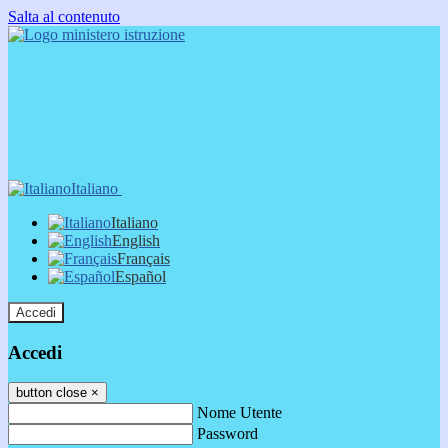
Salta al contenuto
Italiano
Italiano
English
Français
Español
Accedi
Accedi
button close
×
Nome Utente
Password