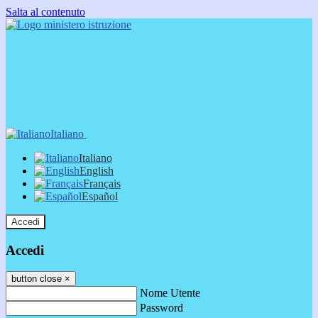
Salta al contenuto
Italiano
Italiano
English
Français
Español
Accedi
Accedi
button close
×
Nome Utente
Password