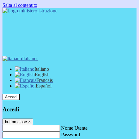
Salta al contenuto
Italiano
Italiano
English
Français
Español
Accedi
Accedi
button close
×
Nome Utente
Password