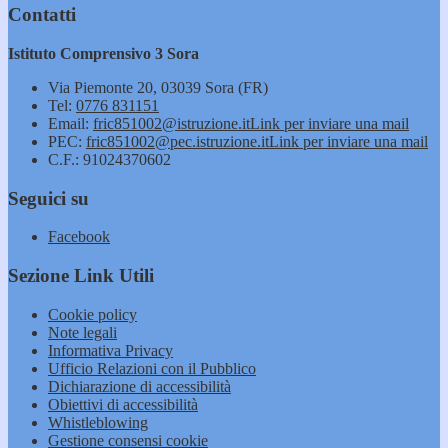
Contatti
Istituto Comprensivo 3 Sora
Via Piemonte 20, 03039 Sora (FR)
Tel:
0776 831151
Email:
fric851002@istruzione.it
Link per inviare una mail
PEC:
fric851002@pec.istruzione.it
Link per inviare una mail
C.F.: 91024370602
Seguici su
Facebook
Sezione Link Utili
Cookie policy
Note legali
Informativa Privacy
Ufficio Relazioni con il Pubblico
Dichiarazione di accessibilità
Obiettivi di accessibilità
Whistleblowing
Gestione consensi cookie