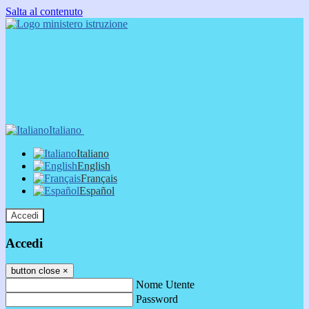
Salta al contenuto
Italiano
Italiano
English
Français
Español
Accedi
Accedi
button close
×
Nome Utente
Password