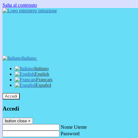
Salta al contenuto
Italiano
Italiano
English
Français
Español
Accedi
Accedi
button close
×
Nome Utente
Password