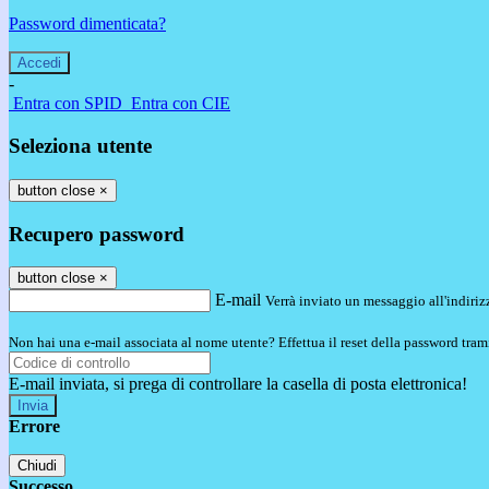
Password dimenticata?
-
Entra con SPID
Entra con CIE
Seleziona utente
button close
×
Recupero password
button close
×
E-mail
Verrà inviato un messaggio all'indirizz
Non hai una e-mail associata al nome utente? Effettua il reset della password tram
E-mail inviata, si prega di controllare la casella di posta elettronica!
Errore
Chiudi
Successo