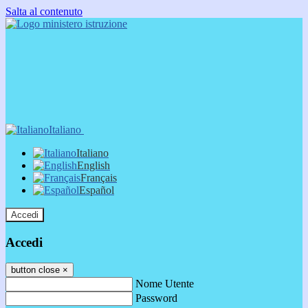
Salta al contenuto
Italiano
Italiano
English
Français
Español
Accedi
Accedi
button close
×
Nome Utente
Password