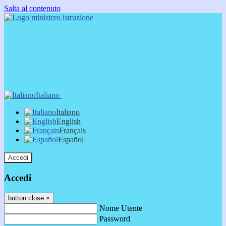
Salta al contenuto
Italiano
Italiano
English
Français
Español
Accedi
Accedi
button close
×
Nome Utente
Password