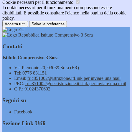
Cookie necessari per il funzionamento
I cookie necessari per il funzionamento non possono essere
disabilitati. È possibile consultare l'elenco nella pagina della cookie
policy.
Accetta tutti
Salva le preferenze
Istituto Comprensivo 3 Sora
Contatti
Istituto Comprensivo 3 Sora
Via Piemonte 20, 03039 Sora (FR)
Tel:
0776 831151
Email:
fric851002@istruzione.it
Link per inviare una mail
PEC:
fric851002@pec.istruzione.it
Link per inviare una mail
C.F.: 91024370602
Seguici su
Facebook
Sezione Link Utili