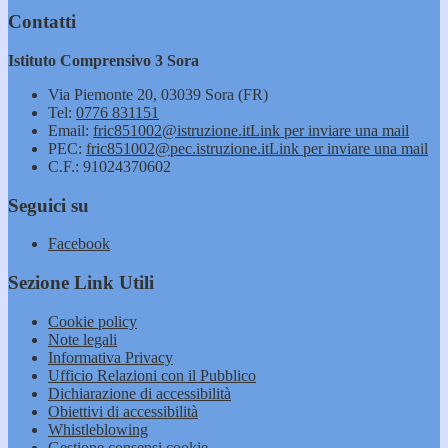
Contatti
Istituto Comprensivo 3 Sora
Via Piemonte 20, 03039 Sora (FR)
Tel:
0776 831151
Email:
fric851002@istruzione.it
Link per inviare una mail
PEC:
fric851002@pec.istruzione.it
Link per inviare una mail
C.F.: 91024370602
Seguici su
Facebook
Sezione Link Utili
Cookie policy
Note legali
Informativa Privacy
Ufficio Relazioni con il Pubblico
Dichiarazione di accessibilità
Obiettivi di accessibilità
Whistleblowing
Gestione consensi cookie