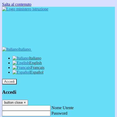
Salta al contenuto
Italiano
Italiano
English
Français
Español
Accedi
Accedi
button close
×
Nome Utente
Password